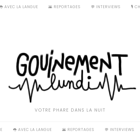
👅 AVEC LA LANGUE
🌇 REPORTAGES
💬 INTERVIEWS
🎙️ 
VOTRE PHARE DANS LA NUIT
E
👅 AVEC LA LANGUE
🌇 REPORTAGES
💬 INTERVIEWS