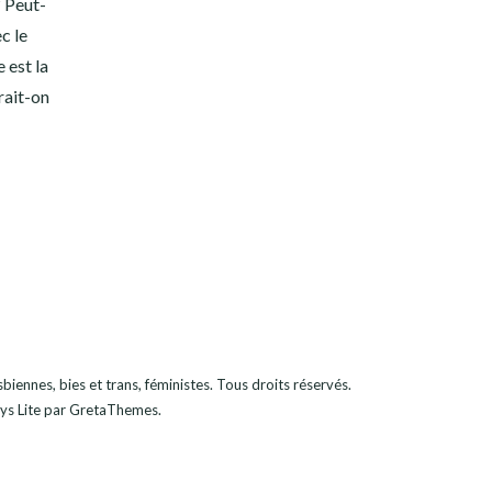
? Peut-
c le
 est la
rait-on
iennes, bies et trans, féministes
. Tous droits réservés.
ys Lite
par GretaThemes.