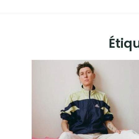
ADHÉREZ !
Étiq