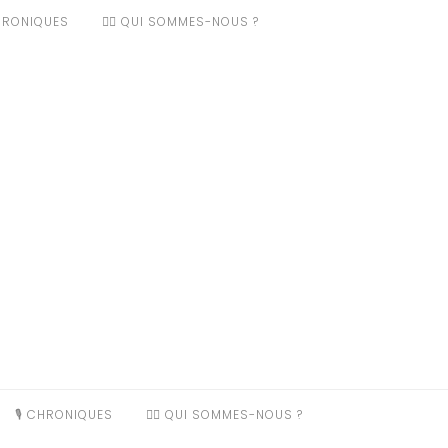
CHRONIQUES
❤️‍🔥 QUI SOMMES-NOUS ?
🎙️ CHRONIQUES
❤️‍🔥 QUI SOMMES-NOUS ?