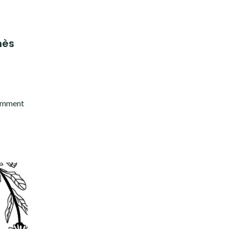
nès
comment