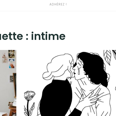
ADHÉREZ !
uette :
intime