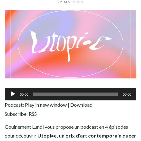
ADHÉREZ !
22 MAI 2023
Lecteur
00:00
00:00
audio
Podcast:
Play in new window
|
Download
Subscribe:
RSS
Gouinement Lundi vous propose un podcast en 4 épisodes
pour découvrir
Utopi•e
, un prix d'art contemporain queer