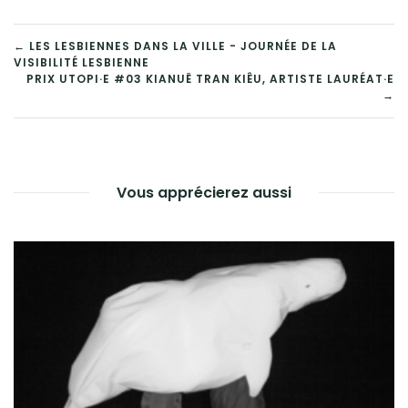
← LES LESBIENNES DANS LA VILLE - JOURNÉE DE LA
VISIBILITÉ LESBIENNE
NAVIGATION
PRIX UTOPI·E #03 KIANUË TRAN KIÊU, ARTISTE LAURÉAT·E
→
DE
L’ARTICLE
Vous apprécierez aussi