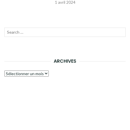
1 avril 2024
Recherche
LANC
pour :
LA
RECH
ARCHIVES
Archives