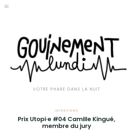
Aller
au
ACCUEIL
contenu
📻 EMISSIONS
🎶CLUB GOUINE
👅 AVEC LA LANGUE
🌇 REPORTAGES
VOTRE PHARE DANS LA NUIT
💬 INTERVIEWS
🎙️ CHRONIQUES
INTERVIEWS
Prix Utopi·e #04 Camille Kingué,
❤️‍🔥 QUI SOMMES-NOUS ?
membre du jury