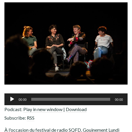
ADHÉREZ !
Lecteur
00:00
00:00
audio
Podcast:
Play in new window
|
Download
Subscribe:
RSS
À l'occasion du festival de radio SQFD, Gouinement Lundi