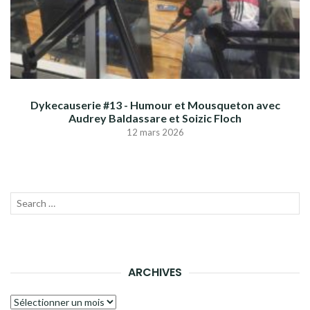
Dykecauserie #13 - Humour et Mousqueton avec
Audrey Baldassare et Soizic Floch
12 mars 2026
Recherche
LANC
pour :
LA
RECH
ARCHIVES
Archives