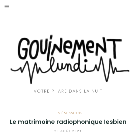
Aller
au
ACCUEIL
contenu
📻 EMISSIONS
🎶CLUB GOUINE
👅 AVEC LA LANGUE
🌇 REPORTAGES
VOTRE PHARE DANS LA NUIT
💬 INTERVIEWS
🎙️ CHRONIQUES
LES ÉMISSIONS
Le matrimoine radiophonique lesbien
❤️‍🔥 QUI SOMMES-NOUS ?
23 AOÛT 2021