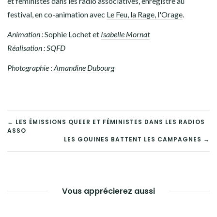
et féministes dans les radio associatives
, enregistré au
festival, en co-animation avec
Le Feu, la Rage, l'Orage
.
Animation :
Sophie Lochet et
Isabelle Mornat
Réalisation : SQFD
Photographie
:
Amandine Dubourg
← LES ÉMISSIONS QUEER ET FÉMINISTES DANS LES RADIOS
ASSO
NAVIGATION
LES GOUINES BATTENT LES CAMPAGNES →
DE
L’ARTICLE
Vous apprécierez aussi