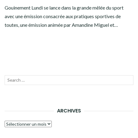
Gouinement Lundi se lance dans la grande mêlée du sport
avec une émission consacrée aux pratiques sportives de
toutes, une émission animée par Amandine Miguel et…
Recherche
LANC
pour :
LA
RECH
ARCHIVES
Archives