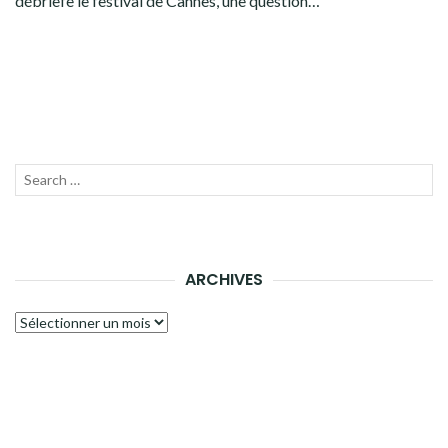
débriefe le festival de Cannes, une question…
Recherche
LANC
pour :
LA
RECH
ARCHIVES
Archives