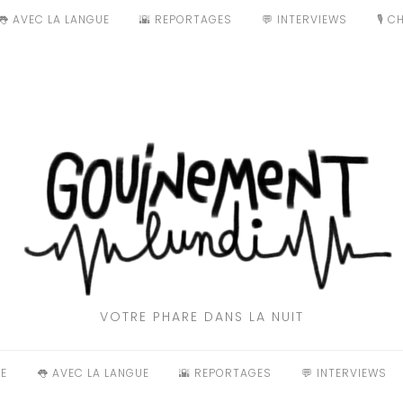
👅 AVEC LA LANGUE
🌇 REPORTAGES
💬 INTERVIEWS
🎙️ 
VOTRE PHARE DANS LA NUIT
E
👅 AVEC LA LANGUE
🌇 REPORTAGES
💬 INTERVIEWS