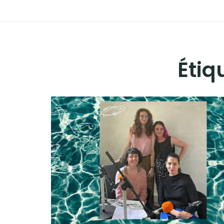
ADHÉREZ !
Étiq