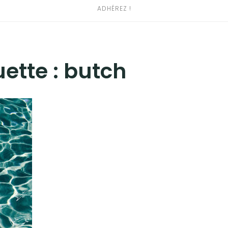
ADHÉREZ !
uette :
butch