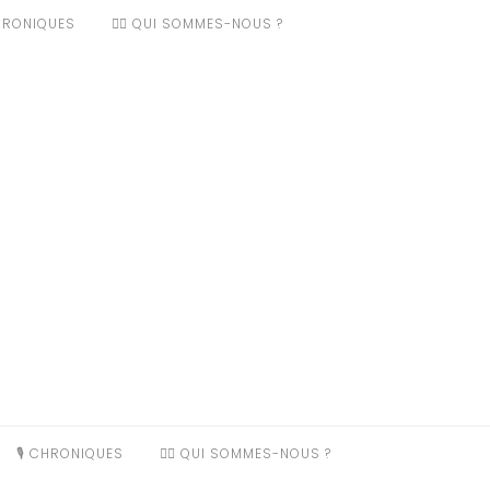
CHRONIQUES
❤️‍🔥 QUI SOMMES-NOUS ?
🎙️ CHRONIQUES
❤️‍🔥 QUI SOMMES-NOUS ?