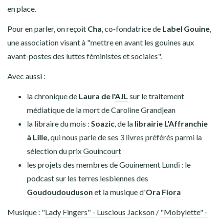
en place.
Pour en parler, on reçoit
Cha
, co-fondatrice de
Label Gouine
,
une association visant à "mettre en avant les gouines aux
avant-postes des luttes féministes et sociales".
Avec aussi :
la chronique de
Laura de l'
AJL
sur le traitement
médiatique de la mort de Caroline Grandjean
la libraire du mois :
Soazic
, de la
librairie
L'Affranchie
à Lille
, qui nous parle de ses 3 livres préférés parmi la
sélection du
prix Gouincourt
les projets des membres de Gouinement Lundi : le
podcast sur les terres lesbiennes des
Goudoudouduson
et la musique d'
Ora Fiora
Musique : "
Lady Fingers" - Luscious Jackson
/
"Mobylette" -