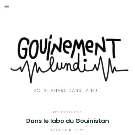
Aller
au
ACCUEIL
contenu
📻 EMISSIONS
🎶CLUB GOUINE
👅 AVEC LA LANGUE
🌇 REPORTAGES
VOTRE PHARE DANS LA NUIT
💬 INTERVIEWS
🎙️ CHRONIQUES
LES ÉMISSIONS
Dans le labo du Gouinistan
❤️‍🔥 QUI SOMMES-NOUS ?
19 OCTOBRE 2025