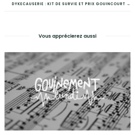
DYKECAUSERIE : KIT DE SURVIE ET PRIX GOUINCOURT →
NAVIGATION
DE
L’ARTICLE
Vous apprécierez aussi