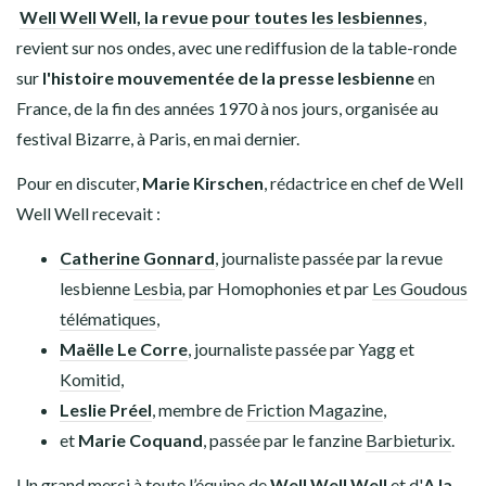
Well Well Well, la revue pour toutes les lesbiennes
,
revient sur nos ondes, avec une rediffusion de la table-ronde
sur
l'histoire mouvementée de la presse lesbienne
en
France, de la fin des années 1970 à nos jours, organisée au
festival Bizarre, à Paris, en mai dernier.
Pour en discuter,
Marie Kirschen
, rédactrice en chef de Well
Well Well recevait :
Catherine Gonnard
, journaliste passée par la revue
lesbienne
Lesbia
,
par Homophonies et par
Les Goudous
télématiques
,
Maëlle Le Corre
, journaliste passée par Yagg et
Komitid
,
Leslie Préel
, membre de
Friction Magazine
,
et
Marie Coquand
, passée par le fanzine
Barbieturix
.
Un grand merci à toute l’équipe de
Well Well Well
et d'
A la