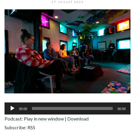
ADHÉREZ !
27 JUILLET 2023
Lecteur
00:00
00:00
audio
Podcast:
Play in new window
|
Download
Subscribe:
RSS