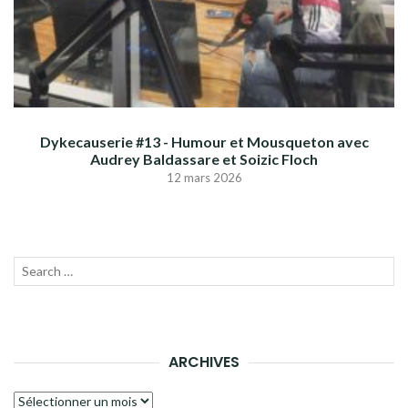
Dykecauserie #13 - Humour et Mousqueton avec
Audrey Baldassare et Soizic Floch
12 mars 2026
Recherche
LANC
pour :
LA
RECH
ARCHIVES
Archives