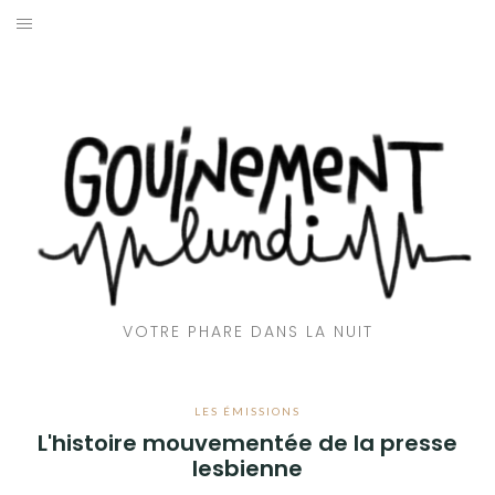
Aller
au
ACCUEIL
contenu
📻 EMISSIONS
🎶CLUB GOUINE
👅 AVEC LA LANGUE
🌇 REPORTAGES
VOTRE PHARE DANS LA NUIT
💬 INTERVIEWS
🎙️ CHRONIQUES
LES ÉMISSIONS
L'histoire mouvementée de la presse
❤️‍🔥 QUI SOMMES-NOUS ?
lesbienne