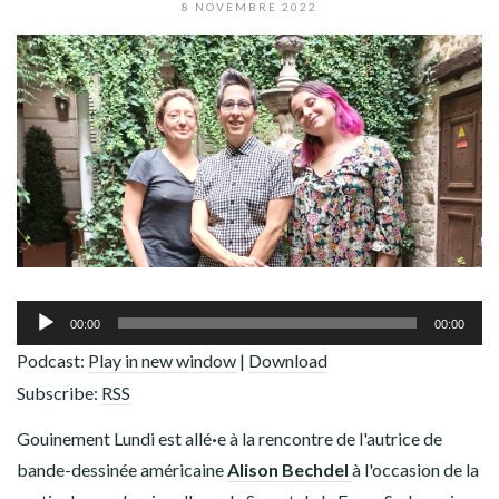
ADHÉREZ !
8 NOVEMBRE 2022
Lecteur
00:00
00:00
audio
Podcast:
Play in new window
|
Download
Subscribe:
RSS
Gouinement Lundi est allé
·
e à la rencontre de l'autrice de
bande-dessinée américaine
Alison Bechdel
à l'occasion de la