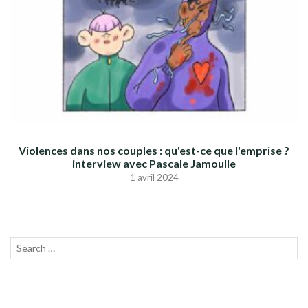
Violences dans nos couples : qu'est-ce que l'emprise ?
interview avec Pascale Jamoulle
1 avril 2024
Recherche
LANC
pour :
LA
RECH