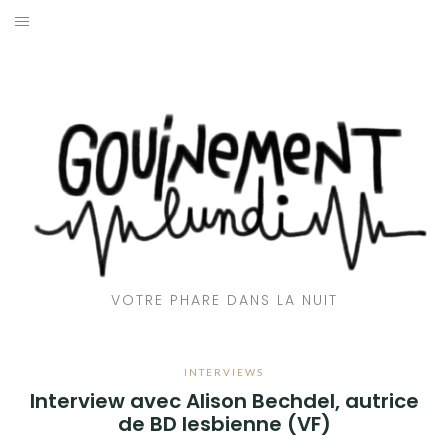
Aller
au
ACCUEIL
contenu
📻 EMISSIONS
🎶CLUB GOUINE
👅 AVEC LA LANGUE
🌇 REPORTAGES
VOTRE PHARE DANS LA NUIT
💬 INTERVIEWS
🎙️ CHRONIQUES
INTERVIEWS
Interview avec Alison Bechdel, autrice
❤️‍🔥 QUI SOMMES-NOUS ?
de BD lesbienne (VF)