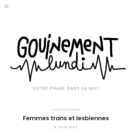
Aller
au
ACCUEIL
contenu
📻 EMISSIONS
🎶CLUB GOUINE
👅 AVEC LA LANGUE
🌇 REPORTAGES
VOTRE PHARE DANS LA NUIT
💬 INTERVIEWS
🎙️ CHRONIQUES
LES ÉMISSIONS
Femmes trans et lesbiennes
❤️‍🔥 QUI SOMMES-NOUS ?
8 JUIN 2022