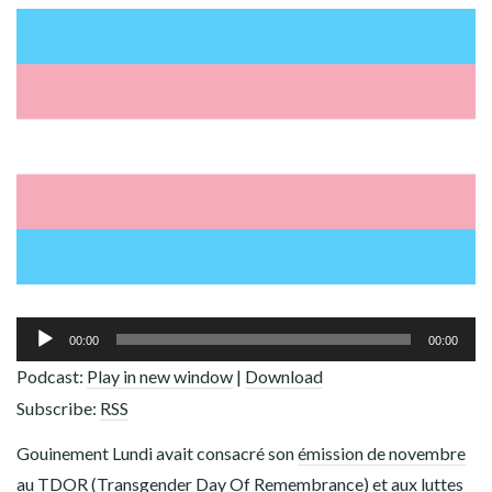
ADHÉREZ !
Lecteur
00:00
00:00
audio
Podcast:
Play in new window
|
Download
Subscribe:
RSS
Gouinement Lundi avait consacré son
émission de novembre
au TDOR (Transgender Day Of Remembrance) et aux luttes