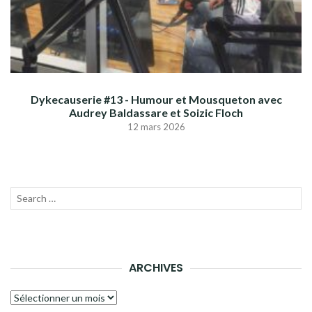
Dykecauserie #13 - Humour et Mousqueton avec
Audrey Baldassare et Soizic Floch
12 mars 2026
Recherche
LANC
pour :
LA
RECH
ARCHIVES
Archives