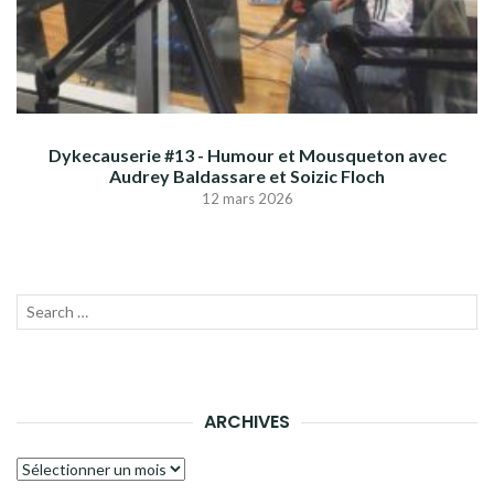
Dykecauserie #13 - Humour et Mousqueton avec
Audrey Baldassare et Soizic Floch
12 mars 2026
Recherche
LANC
pour :
LA
RECH
ARCHIVES
Archives