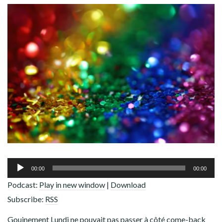
ADHÉREZ !
Lecteur
00:00
00:00
audio
Podcast:
Play in new window
|
Download
Subscribe:
RSS
Gouinement Lundi ne pouvait pas passer à côté come-back