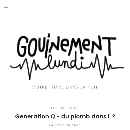
Aller
au
ACCUEIL
contenu
📻 EMISSIONS
🎶CLUB GOUINE
👅 AVEC LA LANGUE
🌇 REPORTAGES
VOTRE PHARE DANS LA NUIT
💬 INTERVIEWS
🎙️ CHRONIQUES
LES ÉMISSIONS
Generation Q - du plomb dans L ?
❤️‍🔥 QUI SOMMES-NOUS ?
24 FÉVRIER 2020