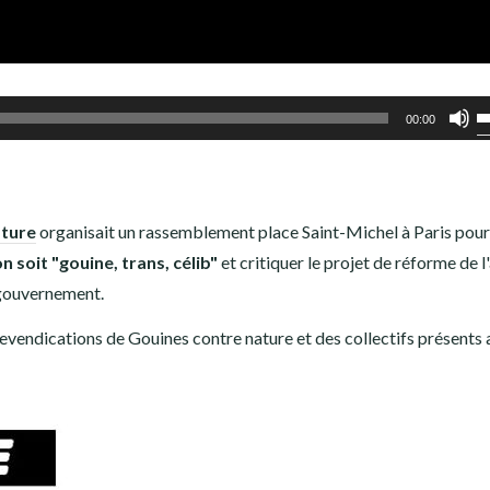
Ut
00:00
l
f
h
ature
organisait un rassemblement place Saint-Michel à Paris pour
p
n soit "gouine, trans, célib"
et critiquer le projet de réforme de l
a
 gouvernement.
o
d
evendications de Gouines contre nature et des collectifs présents 
le
v