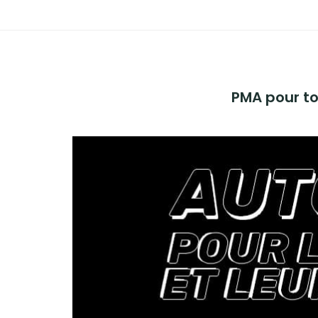
ADHÉREZ !
PMA pour to