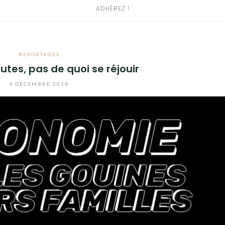
ADHÉREZ !
REPORTAGES
utes, pas de quoi se réjouir
4 DÉCEMBRE 2019