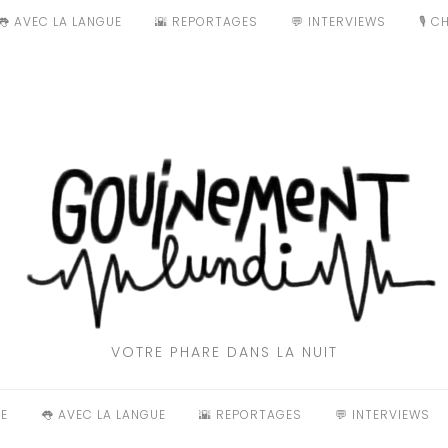
👅 AVEC LA LANGUE
🌇 REPORTAGES
💬 INTERVIEWS
🎙️ 
VOTRE PHARE DANS LA NUIT
E
👅 AVEC LA LANGUE
🌇 REPORTAGES
💬 INTERVIEWS