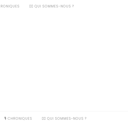
CHRONIQUES
❤️‍🔥 QUI SOMMES-NOUS ?
🎙️ CHRONIQUES
❤️‍🔥 QUI SOMMES-NOUS ?