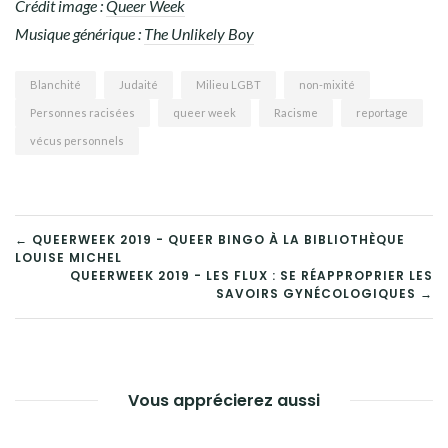
Crédit image :
Queer Week
Musique générique :
The Unlikely Boy
Blanchité
Judaité
Milieu LGBT
non-mixité
Personnes racisées
queer week
Racisme
reportage
vécus personnels
← QUEERWEEK 2019 - QUEER BINGO À LA BIBLIOTHÈQUE
LOUISE MICHEL
NAVIGATION
QUEERWEEK 2019 - LES FLUX : SE RÉAPPROPRIER LES
SAVOIRS GYNÉCOLOGIQUES →
DE
L’ARTICLE
Vous apprécierez aussi