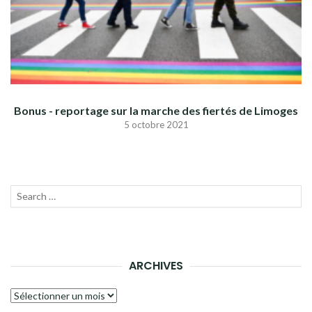
Bonus - reportage sur la marche des fiertés de Limoges
5 octobre 2021
Recherche
LANC
pour :
LA
RECH
ARCHIVES
Archives