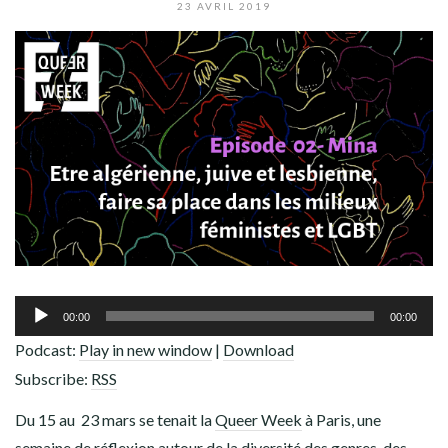
ADHÉREZ !
23 AVRIL 2019
Lecteur
00:00
00:00
audio
Podcast:
Play in new window
|
Download
Subscribe:
RSS
Du 15 au 23 mars se tenait la
Queer Week
à Paris, une
semaine de réflexion autour de la diversité des genres, des