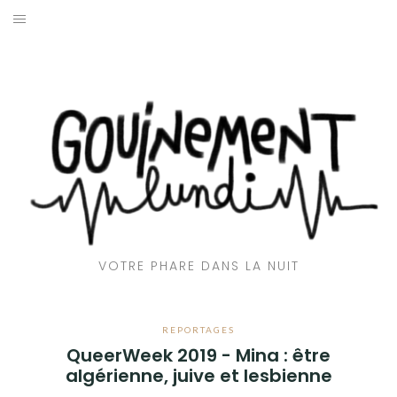
Aller
au
ACCUEIL
contenu
📻 EMISSIONS
🎶CLUB GOUINE
👅 AVEC LA LANGUE
🌇 REPORTAGES
VOTRE PHARE DANS LA NUIT
💬 INTERVIEWS
🎙️ CHRONIQUES
REPORTAGES
QueerWeek 2019 - Mina : être
❤️‍🔥 QUI SOMMES-NOUS ?
algérienne, juive et lesbienne