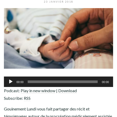
ADHÉREZ !
23 JANVIER 2018
Lecteur
00:00
00:00
audio
Podcast:
Play in new window
|
Download
Subscribe:
RSS
Gouinement Lundi vous fait partager des récit et
témoignages autour de la procréation médicalement assistée,