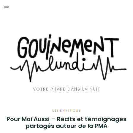
Aller
au
ACCUEIL
contenu
📻 EMISSIONS
🎶CLUB GOUINE
👅 AVEC LA LANGUE
🌇 REPORTAGES
VOTRE PHARE DANS LA NUIT
💬 INTERVIEWS
🎙️ CHRONIQUES
LES ÉMISSIONS
Pour Moi Aussi – Récits et témoignages
❤️‍🔥 QUI SOMMES-NOUS ?
partagés autour de la PMA