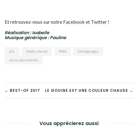
Et retrouvez-nous sur notre
Facebook
et
Twitter !
Réalisation : Isabelle
Musique générique : Pauline
AJL
Emilie Jouvet
PMA
témoignages
vécus personnels
← BEST-OF 2017
LE GOUINE EST UNE COULEUR CHAUDE →
NAVIGATION
DE
L’ARTICLE
Vous apprécierez aussi