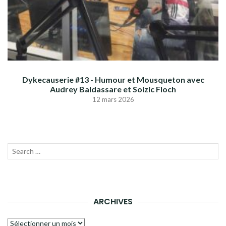
Dykecauserie #13 - Humour et Mousqueton avec
Audrey Baldassare et Soizic Floch
12 mars 2026
Recherche
LANC
pour :
LA
RECH
ARCHIVES
Archives