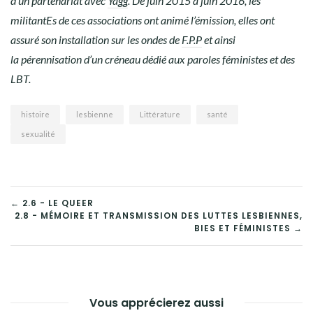
d’un partenariat avec
Yagg
. De juin 2015 à juin 2016, les
militantEs de ces associations ont animé l’émission, elles ont
assuré son installation sur les ondes de
F.P.P
et ainsi
la pérennisation d’un créneau dédié aux paroles féministes et des
LBT.
histoire
lesbienne
Littérature
santé
sexualité
← 2.6 - LE QUEER
2.8 - MÉMOIRE ET TRANSMISSION DES LUTTES LESBIENNES,
NAVIGATION
BIES ET FÉMINISTES →
DE
L’ARTICLE
Vous apprécierez aussi