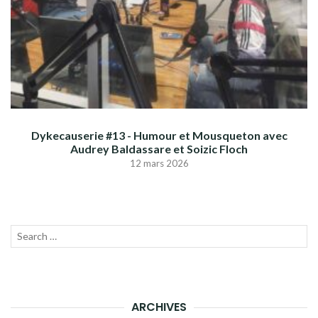
Dykecauserie #13 - Humour et Mousqueton avec
Audrey Baldassare et Soizic Floch
12 mars 2026
Recherche
LANC
pour :
LA
RECH
ARCHIVES