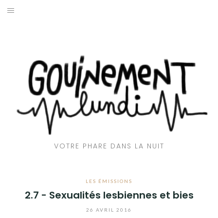
Aller
au
ACCUEIL
contenu
📻 EMISSIONS
🎶CLUB GOUINE
👅 AVEC LA LANGUE
🌇 REPORTAGES
VOTRE PHARE DANS LA NUIT
💬 INTERVIEWS
🎙️ CHRONIQUES
LES ÉMISSIONS
2.7 - Sexualités lesbiennes et bies
❤️‍🔥 QUI SOMMES-NOUS ?
26 AVRIL 2016