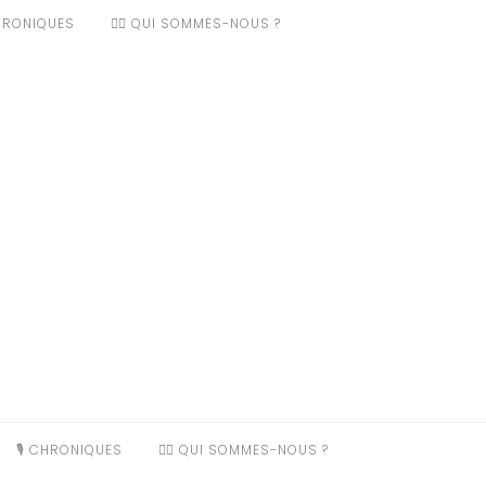
CHRONIQUES
❤️‍🔥 QUI SOMMES-NOUS ?
🎙️ CHRONIQUES
❤️‍🔥 QUI SOMMES-NOUS ?