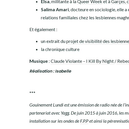
Elsa
, militante à la
Queer Week
et à
Garçes, c
Salima Amari
, docteure en sociologie, elle a 
relations familiales chez les lesbiennes mag
Et également :
un extrait du
projet de visibilité des lesbienn
la chronique culture
Musique
:
Claude Violante – I Kill By Night
/
Rebeca
Réalisation : Isabelle
***
Gouinement Lundi est une émission de radio née de l’ini
partenariat avec
Yagg
. De juin 2015 à juin 2016, les mi
installation sur les ondes de
F.P.P
et ainsi la pérennisat