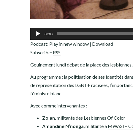
Lecteur
00:00
audio
Podcast:
Play in new window
|
Download
Subscribe:
RSS
Gouinement lundi débat de la place des lesbiennes, 
Au programme : la politisation de ses identités dans 
de représentation des LGBT+ racisées, l’importance 
féministe blanc.
Avec comme intervenantes :
Zolan
, militante des
Lesbiennes Of Color
Amandine N’nonga
, militante à
MWASI – Col