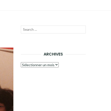
Recherche
LANCER
pour :
LA
RECHERCHE
ARCHIVES
Archives