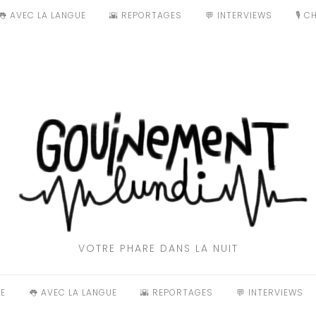
👅 AVEC LA LANGUE
🌇 REPORTAGES
💬 INTERVIEWS
🎙️ 
VOTRE PHARE DANS LA NUIT
E
👅 AVEC LA LANGUE
🌇 REPORTAGES
💬 INTERVIEWS