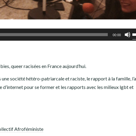
Ut
00:00
l
f
h
bies, queer racisées en France aujourd’hui.
p
a
une société hétéro-patriarcale et raciste, le rapport à la famille, l
o
d’internet pour se former et les rapports avec les milieux lgbt et
d
le
v
lectif Afroféministe