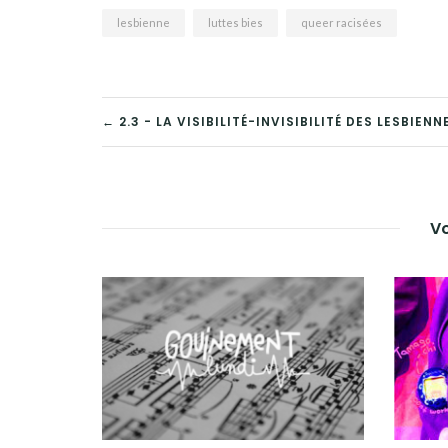
lesbienne
luttes bies
queer racisées
← 2.3 - LA VISIBILITÉ-INVISIBILITÉ DES LESBIEN
NAVIGATION
DE
L’ARTICLE
Vo